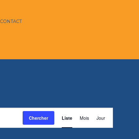
CONTACT
Navigation
Chercher
Liste
Mois
de
Jour
vues
Évènement