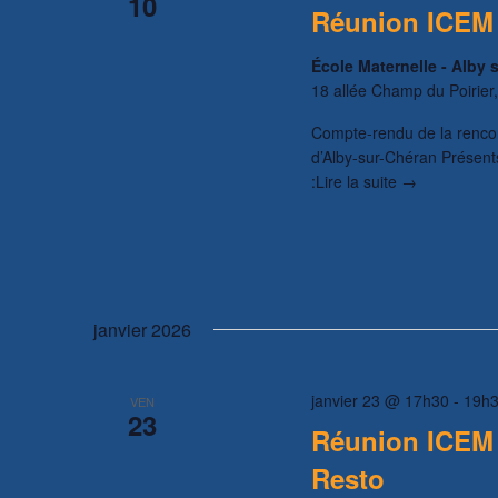
10
Réunion ICEM 
École Maternelle - Alby
18 allée Champ du Poirier
Compte-rendu de la renco
d’Alby-sur-Chéran Présents
:Lire la suite →
janvier 2026
janvier 23 @ 17h30
-
19h
VEN
23
Réunion ICEM 
Resto