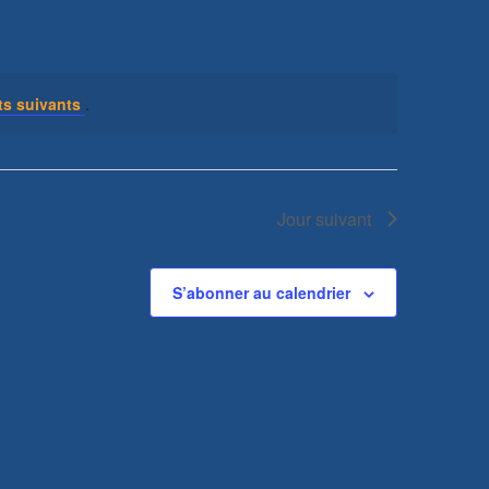
s suivants
.
Jour suivant
S’abonner au calendrier