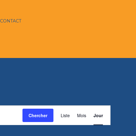
CONTACT
Navigation
Chercher
Liste
Mois
de
Jour
vues
Évènement