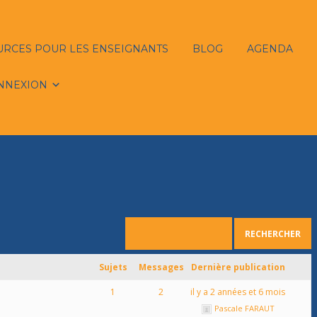
URCES POUR LES ENSEIGNANTS
BLOG
AGENDA
NNEXION
Sujets
Messages
Dernière publication
1
2
il y a 2 années et 6 mois
Pascale FARAUT