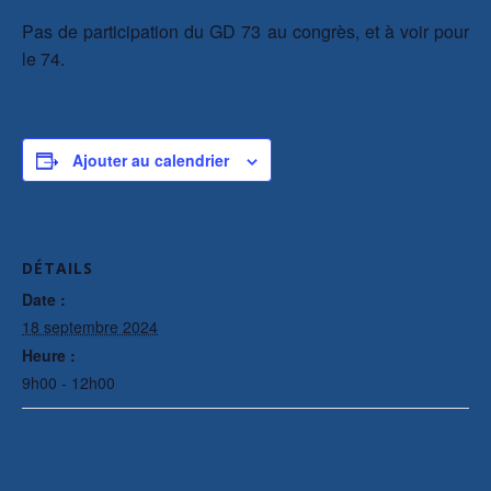
Pas de participation du GD 73 au congrès, et à voir pour
le 74.
Ajouter au calendrier
DÉTAILS
Date :
18 septembre 2024
Heure :
9h00 - 12h00