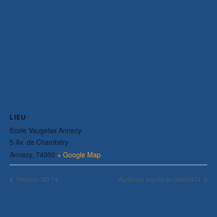
LIEU
Ecole Vaugelas Annecy
5 Av. de Chambéry
Annecy
,
74000
+ Google Map
Réunion GD 74
Audience auprès du DASEN74