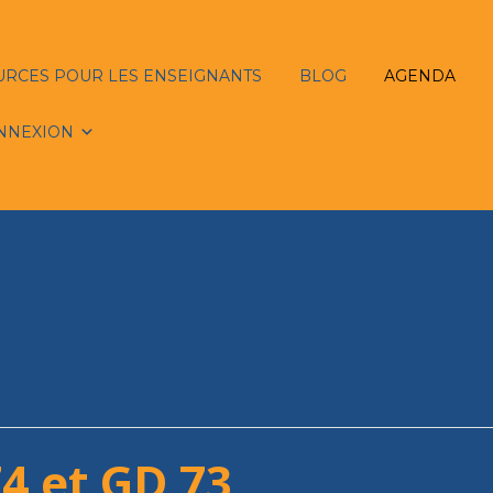
URCES POUR LES ENSEIGNANTS
BLOG
AGENDA
NNEXION
4 et GD 73