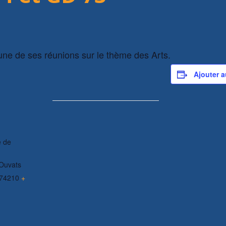
une de ses réunions sur le thème des Arts.
Ajouter a
e de
Ouvats
74210
+